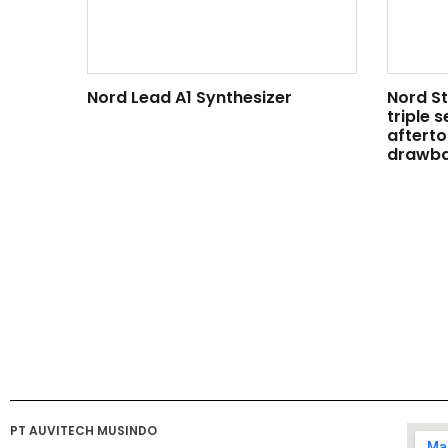
Nord Lead A1 Synthesizer
Nord S
triple 
afterto
drawba
PT AUVITECH MUSINDO