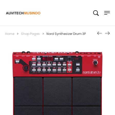
Home
>
Shop Pages
>
Nord Synthesizer Drum 3P