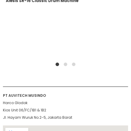
Alesis SR-16 Classic Drum Machine
1
2
4
PT AUVITECH MUSINDO
Harco Glodok
Kios Unit 06/FC/1B1 & 1B2
Jl. Hayam Wuruk No.2-5, Jakarta Barat