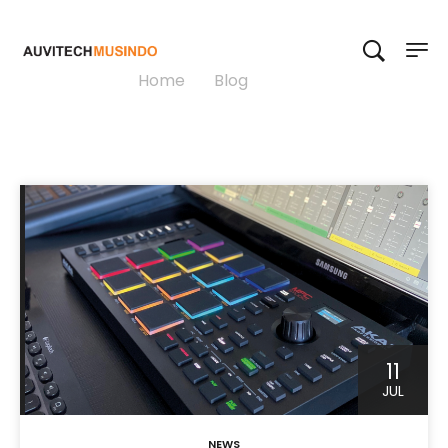
Akai
Home
>
Blog
>
Akai
11
JUL
NEWS