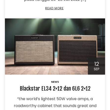
READ MORE
12
SEP
NEWS
Blackstar EL34 2×12 dan 6L6 2×12
“the world’s lightest 50W valve amps, a
roadworthy cabinet that sounds great and