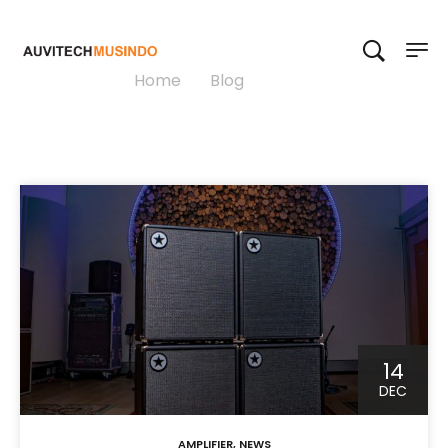
News
Home
>
Blog
>
News
14
DEC
AMPLIFIER
,
NEWS