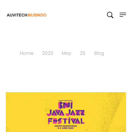
Blog
Home
>
2023
>
May
>
25
>
Blog
>
Blackstar dan Nord, Official Brand at Java Jazz 2023