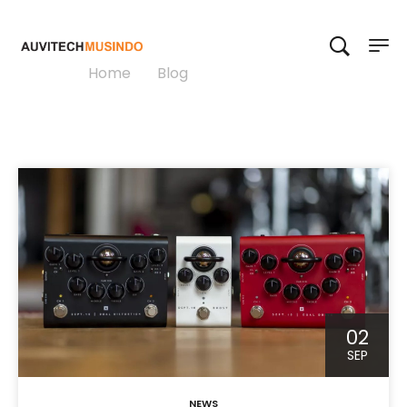
Dual Distortion
Home
>
Blog
>
Dual Distortion
02
SEP
NEWS