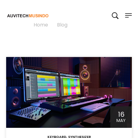
Synthesizer
Home
>
Blog
>
Synthesizer
16
MAY
KEYBOARD
,
SYNTHESIZER