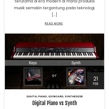
terutama di era modern di mana produksi
musik semakin tergantung pada teknologi.
[…]
READ MORE
21
FEB
DIGITAL PIANO
,
KEYBOARD
,
SYNTHESIZER
Digital Piano vs Synth