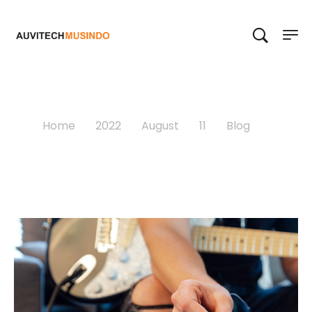
Blog
Home
>
2022
>
August
>
11
>
Blog
>
M-Audio AIR Series